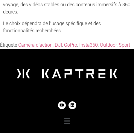
voyage, des vidéos stables ou des contenus immersifs à 360
degrés.
Le choix dépendra de l’usage spécifique et des
fonctionnalités recherchées.
Étiqueté
Caméra d'action
,
DJI
,
GoPro
,
Insta360
,
Outdoor
,
Sport